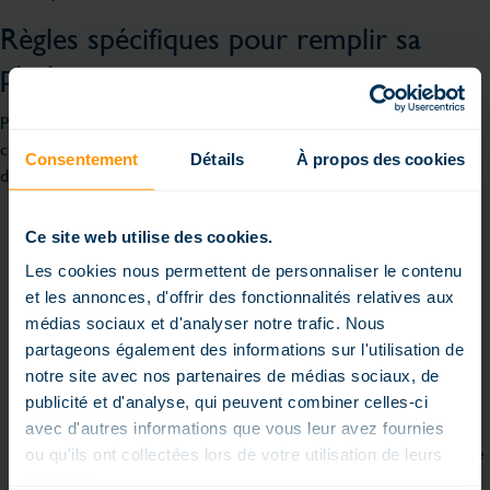
Règles spécifiques pour remplir sa
piscine
Pour remplir sa piscine en cas de sécheresse, il est essentiel de se
conformer aux directives locales. Les restrictions d’eau dans le
Consentement
Détails
À propos des cookies
département Cote-d’Or peuvent inclure :
Interdiction totale du remplissage des piscines : lors des
Ce site web utilise des cookies.
périodes de sécheresse sévère, remplir sa piscine peut être
complètement interdit pour conserver l’eau pour des usages
Les cookies nous permettent de personnaliser le contenu
plus critiques.
et les annonces, d'offrir des fonctionnalités relatives aux
Restrictions horaires : certaines municipalités peuvent
médias sociaux et d'analyser notre trafic. Nous
autoriser le remplissage uniquement à des heures spécifiques,
partageons également des informations sur l'utilisation de
souvent en dehors des heures de forte demande pour
notre site avec nos partenaires de médias sociaux, de
minimiser l’impact sur le réseau d’eau.
publicité et d'analyse, qui peuvent combiner celles-ci
Utilisation de sources alternatives : les propriétaires de
avec d'autres informations que vous leur avez fournies
piscines sont encouragés à utiliser de l’eau de pluie récupérée
ou qu'ils ont collectées lors de votre utilisation de leurs
ou d’autres sources non potables pour réduire la
services.