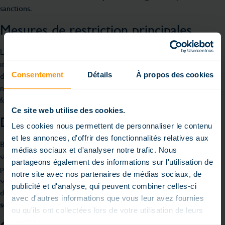
sanctions.
Mesures de restriction principales
Les
restrictions eau dans le département Eure
comprennent une
interdiction de
remplir sa piscine en cas de sécheresse
, sauf en cas
Consentement
Détails
À propos des cookies
d’autorisation spéciale. Les autorités surveillent régulièrement les
niveaux d’eau des nappes phréatiques et ajustent les mesures en
fonction des besoins et des conditions météorologiques.
Ce site web utilise des cookies.
Dérogations et autorisations spéciales
Les cookies nous permettent de personnaliser le contenu
et les annonces, d'offrir des fonctionnalités relatives aux
Bien que les
restrictions eau dans le département Eure
soient
médias sociaux et d'analyser notre trafic. Nous
strictes, il existe des possibilités de dérogations. Par exemple, les
partageons également des informations sur l'utilisation de
piscines nouvellement construites peuvent être remplies une fois,
notre site avec nos partenaires de médias sociaux, de
sous certaines conditions. En cas de besoin, il est possible de
publicité et d'analyse, qui peuvent combiner celles-ci
demander une autorisation pour
remplir sa piscine en cas de
avec d'autres informations que vous leur avez fournies
sécheresse
en présentant des justificatifs appropriés.
ou qu'ils ont collectées lors de votre utilisation de leurs
services.