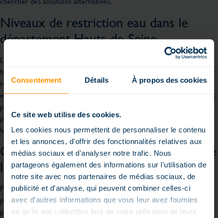
chercher des solutions alternatives.
Niveaux de restriction eau dans le
département Hauts-de-Seine
Les restrictions eau dans le département Hauts-de-Seine varient en
fonction de la gravité de la sécheresse. En période de vigilance, il est
Consentement
Détails
À propos des cookies
recommandé de limiter l’utilisation de l’eau pour des activités non
essentielles, comme le remplissage des piscines. Lors de sécheresses
plus sévères, des interdictions complètes peuvent être imposées
Ce site web utilise des cookies.
pour garantir que les réserves d’eau potable restent suffisantes pour
les besoins prioritaires.
Les cookies nous permettent de personnaliser le contenu
et les annonces, d'offrir des fonctionnalités relatives aux
Options pour remplir sa piscine malgré
médias sociaux et d'analyser notre trafic. Nous
les restrictions
partageons également des informations sur l'utilisation de
notre site avec nos partenaires de médias sociaux, de
Pour ceux qui souhaitent remplir leur piscine en cas de sécheresse,
publicité et d'analyse, qui peuvent combiner celles-ci
plusieurs alternatives peuvent être envisagées. Utiliser des bâches
avec d'autres informations que vous leur avez fournies
pour couvrir la piscine est une méthode efficace pour réduire
ou qu'ils ont collectées lors de votre utilisation de leurs