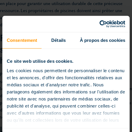
en place pour garantir une utilisation durable de cette précieuse
ressource. Les propriétaires de piscines doivent ainsi prêter une
attention particulière à ces réglementations, surtout lorsqu’il s’agit
de remplir sa piscine en cas de sécheresse.
Remplir sa piscine en cas de
Consentement
Détails
À propos des cookies
sécheresse : un défi pour les
habitants du Puy-de-Dôme
Ce site web utilise des cookies.
Les cookies nous permettent de personnaliser le contenu
Pour les résidents du Puy-de-Dôme, remplir sa piscine en cas de
et les annonces, d'offrir des fonctionnalités relatives aux
sécheresse peut être un véritable casse-tête. Pendant ces périodes,
médias sociaux et d'analyser notre trafic. Nous
les autorités locales imposent des restrictions strictes sur l’utilisation
partageons également des informations sur l'utilisation de
de l’eau afin de préserver cette ressource vitale. Ces mesures
notre site avec nos partenaires de médias sociaux, de
peuvent inclure des interdictions totales ou partielles de remplissage
publicité et d'analyse, qui peuvent combiner celles-ci
des piscines, obligeant ainsi les propriétaires à rechercher des
avec d'autres informations que vous leur avez fournies
solutions alternatives.
ou qu'ils ont collectées lors de votre utilisation de leurs
Les différents niveaux de restriction
services.