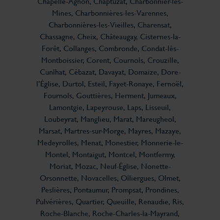
Chapelle-Agnon, Chaptuzat, Charbonnier-les-
Mines, Charbonnières-les-Varennes,
Charbonnières-les-Vieilles, Charensat,
Chassagne, Cheix, Châteaugay, Cisternes-la-
Forêt, Collanges, Combronde, Condat-lès-
Montboissier, Corent, Cournols, Crouzille,
Cunlhat, Cébazat, Davayat, Domaize, Dore-
l’Église, Durtol, Esteil, Fayet-Ronaye, Fernoël,
Fournols, Gouttières, Herment, Jumeaux,
Lamontgie, Lapeyrouse, Laps, Lisseuil,
Loubeyrat, Manglieu, Marat, Mareugheol,
Marsat, Martres-sur-Morge, Mayres, Mazaye,
Medeyrolles, Menat, Monestier, Monnerie-le-
Montel, Montaigut, Montcel, Montfermy,
Moriat, Mozac, Neuf-Église, Nonette-
Orsonnette, Novacelles, Olliergues, Olmet,
Peslières, Pontaumur, Prompsat, Prondines,
Pulvérières, Quartier, Queuille, Renaudie, Ris,
Roche-Blanche, Roche-Charles-la-Mayrand,